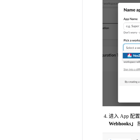
进入 App 
Webhooks」