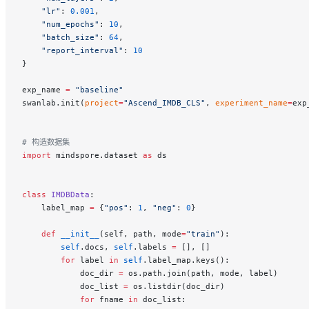
    "lr"
: 
0.001
,
    "num_epochs"
: 
10
,
    "batch_size"
: 
64
,
    "report_interval"
: 
10
}
exp_name 
=
 "baseline"
swanlab.init(
project
=
"Ascend_IMDB_CLS"
, 
experiment_name
=
exp
# 构造数据集
import
 mindspore.dataset 
as
 ds
class
 IMDBData
:
    label_map 
=
 {
"pos"
: 
1
, 
"neg"
: 
0
}
    def
 __init__
(self, path, mode
=
"train"
):
        self
.docs, 
self
.labels 
=
 [], []
        for
 label 
in
 self
.label_map.keys():
            doc_dir 
=
 os.path.join(path, mode, label)
            doc_list 
=
 os.listdir(doc_dir)
            for
 fname 
in
 doc_list: