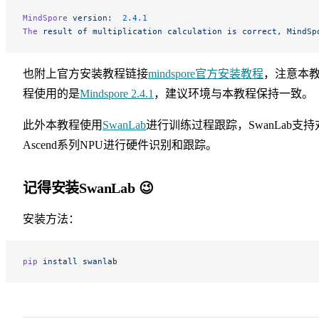
MindSpore
 version:
  2.4.1
The
 result
 of
 multiplication
 calculation
 is
 correct,
 MindSp
也附上官方安装教程链接
mindspore官方安装教程
，注意本
程使用的是
Mindspore 2.4.1
，建议环境与本教程保持一致。
此外本教程使用
SwanLab
进行训练过程跟踪，SwanLab支持
Ascend系列NPU进行硬件识别和跟踪。
记得安装SwanLab 😉
安装方法：
pip
 install
 swanlab