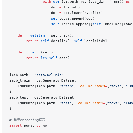
                with
 open
(os.path.join(doc_dir, fname)) 
as
 
                    doc 
=
 f.read()
                    doc 
=
 doc.lower().split()
                    self
.docs.append(doc)
                    self
.labels.append([
self
.label_map[labe
    def
 __getitem__
(self, idx):
        return
 self
.docs[idx], 
self
.labels[idx]
    def
 __len__
(self):
        return
 len
(
self
.docs)
imdb_path 
=
 "data/aclImdb"
imdb_train 
=
 ds.GeneratorDataset(
    IMDBData(imdb_path, 
"train"
), 
column_names
=
[
"text"
, 
"la
)
imdb_test 
=
 ds.GeneratorDataset(
    IMDBData(imdb_path, 
"test"
), 
column_names
=
[
"text"
, 
"lab
)
# 构造embedding词表
import
 numpy 
as
 np