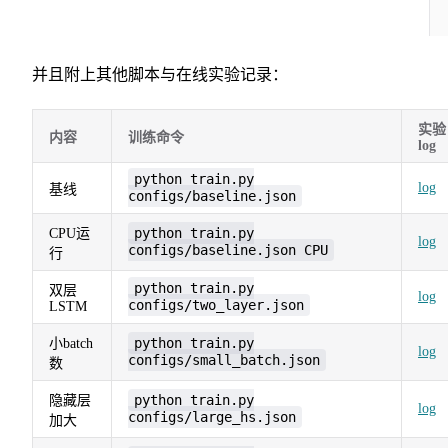
并且附上其他脚本与在线实验记录：
实验
内容
训练命令
log
python train.py
log
基线
configs/baseline.json
python train.py
CPU运
log
configs/baseline.json CPU
行
python train.py
双层
log
configs/two_layer.json
LSTM
python train.py
小batch
log
configs/small_batch.json
数
python train.py
隐藏层
log
configs/large_hs.json
加大