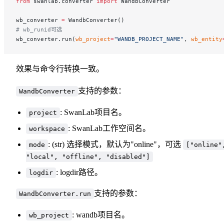
from
 swanlab.converter 
import
 WandbConverter
wb_converter 
=
 WandbConverter()
# wb_runid可选
wb_converter.run(
wb_project
=
"WANDB_PROJECT_NAME"
, 
wb_entity
效果与命令行转换一致。
支持的参数：
WandbConverter
: SwanLab项目名。
project
: SwanLab工作空间名。
workspace
: (str) 选择模式，默认为"online"，可选
mode
["online"
"local", "offline", "disabled"]
: logdir路径。
logdir
支持的参数：
WandbConverter.run
: wandb项目名。
wb_project