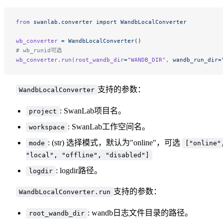
from
 swanlab.converter
 import
 WandbLocalConverter
wb_converter
 =
 WandbLocalConverter
()
# wb_runid可选
wb_converter.run(root_wandb_dir
=
"WANDB_DIR"
,
 wandb_run_dir=
支持的参数：
WandbLocalConverter
: SwanLab项目名。
project
: SwanLab工作空间名。
workspace
: (str) 选择模式，默认为"online"，可选
mode
["online"
"local", "offline", "disabled"]
: logdir路径。
logdir
支持的参数：
WandbLocalConverter.run
: wandb日志文件目录的路径。
root_wandb_dir