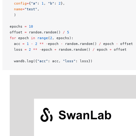
  config
=
{
"a"
: 
1
, 
"b"
: 
2
},
  name
=
"test"
,
  )
epochs 
=
 10
offset 
=
 random.random() 
/
 5
for
 epoch 
in
 range
(
2
, epochs):
  acc 
=
 1
 -
 2
 **
 -
epoch 
-
 random.random() 
/
 epoch 
-
 offset
  loss 
=
 2
 **
 -
epoch 
+
 random.random() 
/
 epoch 
+
 offset
  wandb.log({
"acc"
: acc, 
"loss"
: loss})