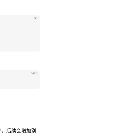
txt
bash
好，后续会增加别