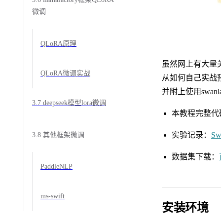
微调
QLoRA原理
虽然网上有大量关
QLoRA微调实战
从如何自己实战
并附上使用swanl
3.7 deepseek模型lora微调
本教程完整代
实验记录：
Sw
3.8 其他框架微调
数据集下载：
PaddleNLP
ms-swift
安装环境