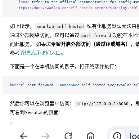
   Please
 refer
 to
 the
 official
 documentation
 for
 configura
   https://docs.swanlab.cn/self_host/kubernetes/deploy.html
如上所示，
私有化服务默认无法直
swanlab-self-hosted
通过外部网络访问，您可以通过
功能在本地
port-forward
问此服务。 如果您希望
开启外部访问（通过IP或域名）
，
参考
配置应用访问入口
。
下面是一个在本机访问的例子，打开终端并执行：
kubectl
 port-forward
 --namespace
 self-hosted
 svc/swanlab-se
然后你可以在浏览器中访问：
，
http://127.0.0.1:8080
可看到SwanLab的页面：