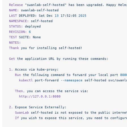
Release
 "swanlab-self-hosted"
 has
 been
 upgraded.
 Happy
 Helm
NAME:
 swanlab-self-hosted
LAST
 DEPLOYED:
 Sat
 Dec
 13
 17:52:05
 2025
NAMESPACE:
 self-hosted
STATUS:
 deployed
REVISION:
 6
TEST
 SUITE:
 None
NOTES:
Thank
 you
 for
 installing
 self-hosted!
Get
 the
 application
 URL
 by
 running
 these
 commands:
1.
 Access
 via
 kube-proxy:
   Run
 the
 following
 command
 to
 forward
 your
 local
 port
 808
     kubectl
 port-forward
 --namespace
 self-hosted
 svc/swanl
   Then,
 you
 can
 access
 the
 service
 via:
     http://127.0.0.1:8080
2.
 Expose
 Service
 Externally:
   SwanLab
 self-hosted
 is
 not
 exposed
 to
 the
 public
 interne
   If
 you
 wish
 to
 expose
 this
 service,
 you
 need
 to
 configur