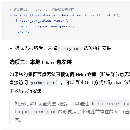
# 建议先使用 --dry-run 验证模板兼容性
helm
 install
 swanlab-self-hosted
 swanlab/self-hosted
 \
  -f
 <
your_own_values.yam
l
>
 \
  --namespace
 <
your_namespac
e
>
 \
  --dry-run
确认无报错后，去掉
选项执行安装
--dry-run
选项二：本地 Chart 包安装
如果您的
集群节点无法直接访问 Helm 仓库
（即集群节点无
直接访问
），可以通过 OCI 方式拉取 chart 包
github.com
本地后执行安装：
helm registry
如遇到 401 认证失败问题，可以通过
logout xxx.com
的形式清除本机此前存在的 helm 
态。