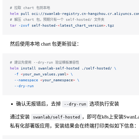
# 拉取 chart 包到本地
helm
 pull
 oci://swanlab-registry.cn-hangzhou.cr.aliyuncs.co
# 解压 chart 包，预期只有一个 self-hosted/ 文件夹
tar
 -zxvf
 self-hosted-
<
latest_chart_versio
n
>
.tgz
然后使用本地 chart 包更新验证：
# 建议先使用 --dry-run 验证模板兼容性
helm
 install
 swanlab-self-hosted
 ./self-hosted/
 \
  -f
 <
your_own_values.yam
l
>
 \
  --namespace
 <
your_namespac
e
>
 \
  --dry-run
确认无报错后，去掉
选项执行安装
--dry-run
通过安装
，即可在k8s上安装SwanLa
swanlab/self-hosted
私有化部署版应用，安装结果会在终端打印类似如下信息：