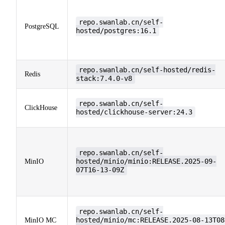
repo.swanlab.cn/self-
PostgreSQL
hosted/postgres:16.1
repo.swanlab.cn/self-hosted/redis-
Redis
stack:7.4.0-v8
repo.swanlab.cn/self-
ClickHouse
hosted/clickhouse-server:24.3
repo.swanlab.cn/self-
hosted/minio/minio:RELEASE.2025-09-
MinIO
07T16-13-09Z
repo.swanlab.cn/self-
hosted/minio/mc:RELEASE.2025-08-13T08
MinIO MC