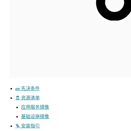
🧱 先决条件
🧾 资源清单
应用服务镜像
基础设施镜像
🪜 安装指引