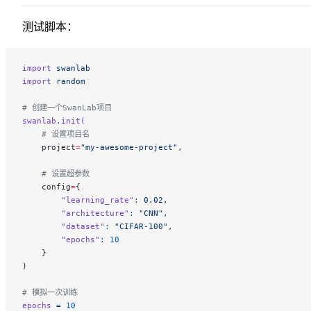
测试脚本：
import
 swanlab
import
 random
# 创建一个SwanLab项目
swanlab.init(
    # 设置项目名
    project
=
"my-awesome-project",
    # 设置超参数
    config
=
{
        "learning_rate"
:
 0.02,
        "architecture"
:
 "CNN",
        "dataset"
:
 "CIFAR-100",
        "epochs"
:
 10
    }
)
# 模拟一次训练
epochs
 =
 10