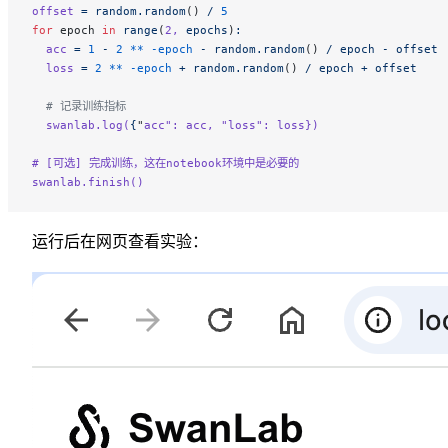
offset
 =
 random.random
() 
/
 5
for
 epoch 
in
 range
(
2,
 epochs
)
:
  acc
 =
 1
 -
 2
 **
 -epoch
 -
 random.random
() 
/
 epoch
 -
 offset
  loss
 =
 2
 **
 -epoch
 +
 random.random
() 
/
 epoch
 +
 offset
  # 记录训练指标
  swanlab.log(
{
"
acc
": acc, "
loss
": loss})
# [可选] 完成训练，这在notebook环境中是必要的
swanlab.finish()
运行后在网页查看实验：