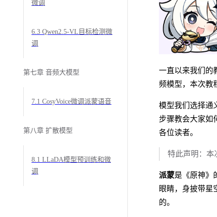
微调
6.3 Qwen2.5-VL目标检测微
调
一直以来我们的
第七章 音频大模型
频模型，本次教
7.1 CosyVoice微调派蒙语音
模型我们选择通义
步骤教会大家如何训
第八章 扩散模型
各位读者。
特此声明：本
8.1 LLaDA模型预训练和微
调
派蒙
是《原神》
眼睛，身披带星
的。