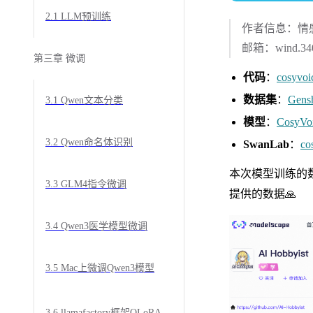
2.1 LLM预训练
作者信息：情
邮箱：wind.340
第三章 微调
代码
：
cosyvoi
数据集
：
Gensh
3.1 Qwen文本分类
模型
：
CosyVo
3.2 Qwen命名体识别
SwanLab
：
co
本次模型训练的
3.3 GLM4指令微调
提供的数据🙏
3.4 Qwen3医学模型微调
3.5 Mac上微调Qwen3模型
3.6 llamafactory框架QLoRA