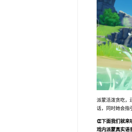
派蒙活泼贪吃，
话，同时她会指
👏下面我们就
戏内派蒙真实语音