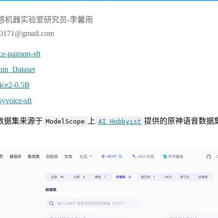
感机器实验室研究员-李馨雨
171@gmail.com
ce-paimon-sft
in_Dataset
ice2-0.5B
syvoice-sft
数据集来源于
上
提供的原神语音数据
ModelScope
AI Hobbyist