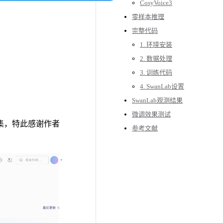
CosyVoice3
零样本推理
完整代码
1. 环境安装
2. 数据处理
3. 训练代码
4. SwanLab设置
SwanLab观测结果
微调效果测试
集，特此感谢作者
参考文献