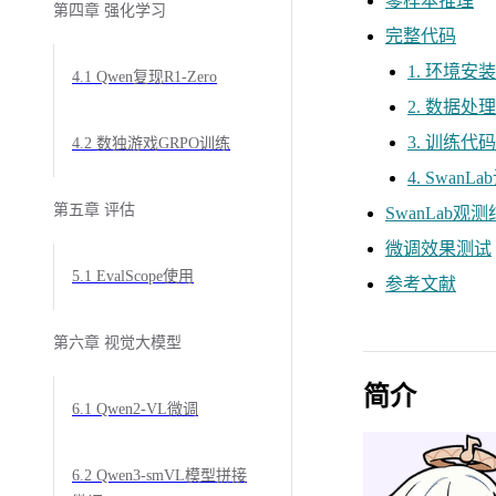
零样本推理
第四章 强化学习
完整代码
1. 环境安装
4.1 Qwen复现R1-Zero
2. 数据处理
3. 训练代码
4.2 数独游戏GRPO训练
4. SwanL
第五章 评估
SwanLab观
微调效果测试
5.1 EvalScope使用
参考文献
第六章 视觉大模型
简介
6.1 Qwen2-VL微调
6.2 Qwen3-smVL模型拼接