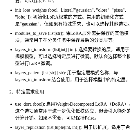
要，可以保持False。
init_lora_weights (bool | Literal["gaussian", "olora", "pissa",
"loftq"]): 初始化LoRA权重的方式。常用的初始化方式
是"gaussian"，但如果有特殊需求，也可以选择其他选项
modules_to_save (list[str]): 除LoRA层外需要保存的其他模
块，通常用于在分类任务中保存最后的分类层等。
layers_to_transform (list[int] | int): 选择要转换的层，适用
规模模型，可以选择特定层进行微调。默认会选择整个
型进行LoRA微调。
layers_pattern (list[str] | str): 用于指定层模式名称，与
layers_to_transform结合使用，用于选择模型中的特定层
2、特定需求使用
use_dora (bool): 启用Weight-Decomposed LoRA（DoRA
这个选项通常用于进一步优化低秩适应，但会引入额外
计算开销。如果不需要，可以保持False。
layer_replication (list[tuple[int, int]]): 用于层扩展，适用