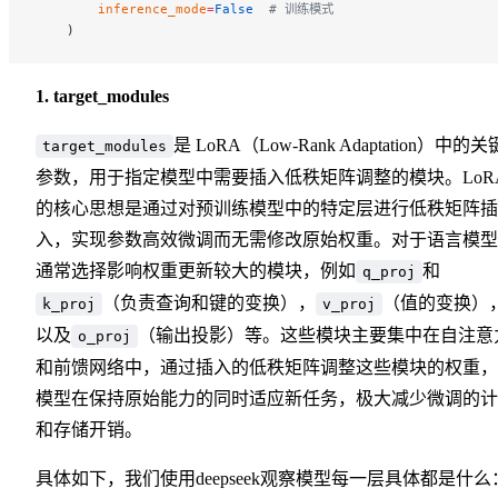
        inference_mode
=
False
  # 训练模式
    )
1. target_modules
是 LoRA（Low-Rank Adaptation）中的关
target_modules
参数，用于指定模型中需要插入低秩矩阵调整的模块。LoR
的核心思想是通过对预训练模型中的特定层进行低秩矩阵插
入，实现参数高效微调而无需修改原始权重。对于语言模型
通常选择影响权重更新较大的模块，例如
和
q_proj
（负责查询和键的变换），
（值的变换）
k_proj
v_proj
以及
（输出投影）等。这些模块主要集中在自注意
o_proj
和前馈网络中，通过插入的低秩矩阵调整这些模块的权重，
模型在保持原始能力的同时适应新任务，极大减少微调的计
和存储开销。
具体如下，我们使用deepseek观察模型每一层具体都是什么