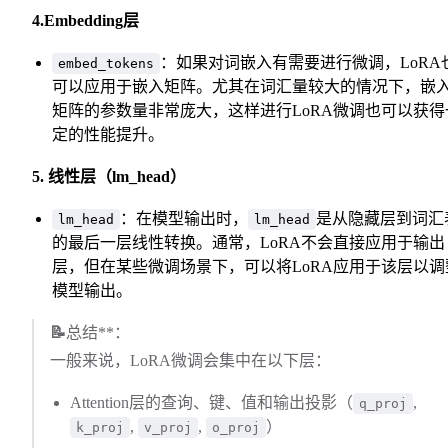
4.Embedding层
：如果对词嵌入有需要进行微调，LoRA
embed_tokens
可以应用于嵌入矩阵。尤其在词汇量较大的情况下，嵌
矩阵的参数量非常庞大，这样进行LoRA微调也可以获得
定的性能提升。
5. 线性层（lm_head）
：在模型输出时，
是从隐藏层到词汇
lm_head
lm_head
的最后一层线性转换。通常，LoRA不会直接应用于输出
层，但在某些微调场景下，可以将LoRA应用于该层以调
模型输出。
📝
总结**：
一般来说，LoRA微调会集中在以下层：
Attention层的查询、键、值和输出投影（
,
q_proj
,
,
）
k_proj
v_proj
o_proj