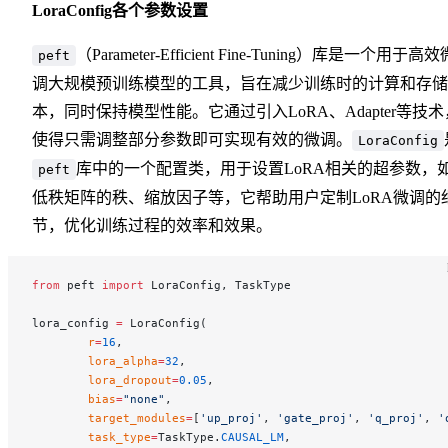
LoraConfig各个参数设置
（Parameter-Efficient Fine-Tuning）库是一个用于高效
peft
调大规模预训练模型的工具，旨在减少训练时的计算和存储
本，同时保持模型性能。它通过引入LoRA、Adapter等技术
使得只需调整部分参数即可实现有效的微调。
LoraConfig
库中的一个配置类，用于设置LoRA相关的超参数，
peft
低秩矩阵的秩、缩放因子等，它帮助用户定制LoRA微调的
节，优化训练过程的效率和效果。
from
 peft 
import
 LoraConfig, TaskType
lora_config 
=
 LoraConfig(
        r
=
16
,
        lora_alpha
=
32
,
        lora_dropout
=
0.05
,
        bias
=
"none"
,
        target_modules
=
[
'up_proj'
, 
'gate_proj'
, 
'q_proj'
, 
'
        task_type
=
TaskType.
CAUSAL_LM
,