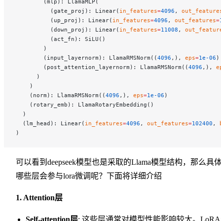
        (mlp): LlamaMLP(
          (gate_proj): Linear(
in_features
=
4096
, 
out_feature
          (up_proj): Linear(
in_features
=
4096
, 
out_features
=
          (down_proj): Linear(
in_features
=
11008
, 
out_featur
          (act_fn): SiLU()
        )
        (input_layernorm): LlamaRMSNorm((
4096
,), 
eps
=
1e-06
)
        (post_attention_layernorm): LlamaRMSNorm((
4096
,), 
e
      )
    )
    (norm): LlamaRMSNorm((
4096
,), 
eps
=
1e-06
)
    (rotary_emb): LlamaRotaryEmbedding()
  )
  (lm_head): Linear(
in_features
=
4096
, 
out_features
=
102400
, 
)
可以看到deepseek模型也是采取的Llama模型结构，那么具
哪些层会参与lora微调呢？下面将详细介绍
1. Attention层
Self-attention层
: 这些层通常对模型性能影响较大。LoR