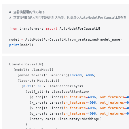
# 查看模型层的代码如下
# 本文使用的是大模型的通用对话功能，因此导入AutoModelForCausalLM查看
from
 transformers 
import
 AutoModelForCausalLM
model 
=
 AutoModelForCausalLM.from_pretrained(model_name)
print
(model)
LlamaForCausalLM(
  (model): LlamaModel(
    (embed_tokens): Embedding(
102400
, 
4096
)
    (layers): ModuleList(
      (
0
-
29
): 
30
 x LlamaDecoderLayer(
        (self_attn): LlamaSdpaAttention(
          (q_proj): Linear(
in_features
=
4096
, 
out_features
=
4
          (k_proj): Linear(
in_features
=
4096
, 
out_features
=
4
          (v_proj): Linear(
in_features
=
4096
, 
out_features
=
4
          (o_proj): Linear(
in_features
=
4096
, 
out_features
=
4
          (rotary_emb): LlamaRotaryEmbedding()
        )