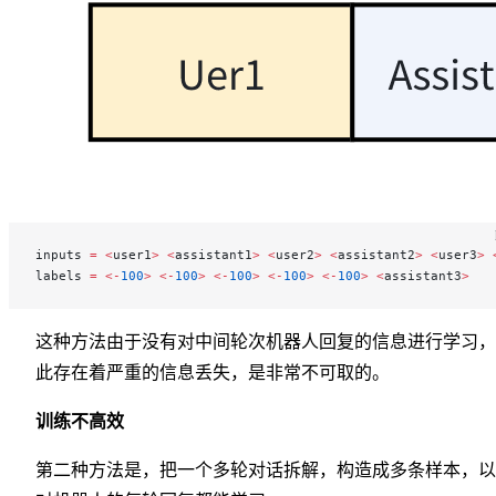
inputs 
=
 <
user1
>
 <
assistant1
>
 <
user2
>
 <
assistant2
>
 <
user3
>
 
labels 
=
 <-
100
>
 <-
100
>
 <-
100
>
 <-
100
>
 <-
100
>
 <
assistant3
>
这种方法由于没有对中间轮次机器人回复的信息进行学习，
此存在着严重的信息丢失，是非常不可取的。
训练不高效
第二种方法是，把一个多轮对话拆解，构造成多条样本，以