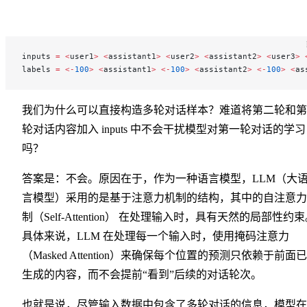
inputs 
=
 <
user1
>
 <
assistant1
>
 <
user2
>
 <
assistant2
>
 <
user3
>
 
labels 
=
 <-
100
>
 <
assistant1
>
 <-
100
>
 <
assistant2
>
 <-
100
>
 <
as
我们为什么可以直接构造多轮对话样本？难道将第二轮和第
轮对话内容加入 inputs 中不会干扰模型对第一轮对话的学习
吗？
答案是：不会。原因在于，作为一种语言模型，LLM（大
言模型）采用的是基于注意力机制的结构，其中的自注意力
制（Self-Attention） 在处理输入时，具有天然的局部性约
具体来说，LLM 在处理每一个输入时，使用掩码注意力
（Masked Attention）来确保每个位置的预测只依赖于前面
生成的内容，而不会提前“看到”后续的对话轮次。
也就是说，尽管输入数据中包含了多轮对话的信息，模型在