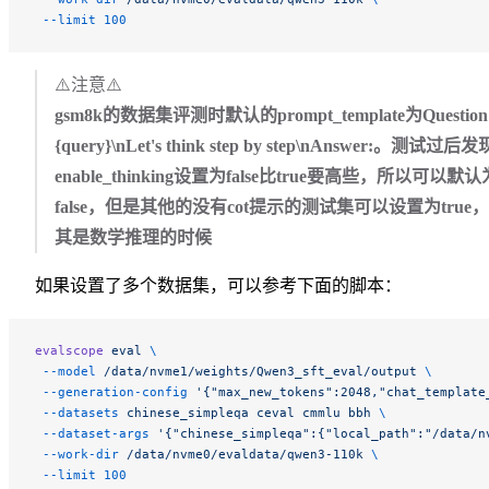
 --limit
 100
⚠️注意⚠️
gsm8k的数据集评测时默认的prompt_template为Question
{query}\nLet's think step by step\nAnswer:。测试过后发
enable_thinking设置为false比true要高些，所以可以默认
false，但是其他的没有cot提示的测试集可以设置为true
其是数学推理的时候
如果设置了多个数据集，可以参考下面的脚本：
evalscope
 eval
 \
 --model
 /data/nvme1/weights/Qwen3_sft_eval/output
 \
 --generation-config
 '{"max_new_tokens":2048,"chat_template
 --datasets
 chinese_simpleqa
 ceval
 cmmlu
 bbh
 \
 --dataset-args
 '{"chinese_simpleqa":{"local_path":"/data/n
 --work-dir
 /data/nvme0/evaldata/qwen3-110k
 \
 --limit
 100