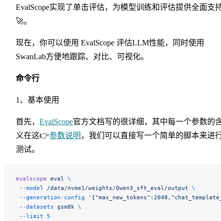
EvalScope实现了单击评估，为模型训练和评估提供全面支
🚀。
现在，你可以使用 EvalScope 评估LLM性能，同时使用
SwanLab方便地跟踪、对比、可视化。
命令行
1、基本使用
首先，
EvalScope
官方文档写的很详细，其中每一个参数的
义在这👉
参数说明
，我们可以直接写一个简单的脚本来进
测试。
evalscope
 eval
 \
 --model
 /data/nvme1/weights/Qwen3_sft_eval/output
 \
 --generation-config
 '{"max_new_tokens":2048,"chat_template
 --datasets
 gsm8k
 \
 --limit
 5