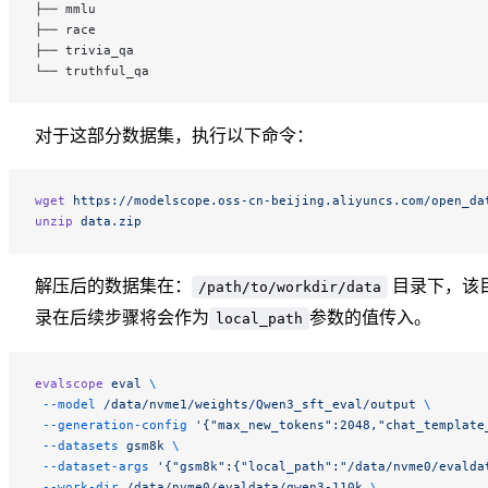
├── mmlu
├── race
├── trivia_qa
└── truthful_qa
对于这部分数据集，执行以下命令：
wget
 https://modelscope.oss-cn-beijing.aliyuncs.com/open_da
unzip
 data.zip
解压后的数据集在：
目录下，该
/path/to/workdir/data
录在后续步骤将会作为
参数的值传入。
local_path
evalscope
 eval
 \
 --model
 /data/nvme1/weights/Qwen3_sft_eval/output
 \
 --generation-config
 '{"max_new_tokens":2048,"chat_template
 --datasets
 gsm8k
 \
 --dataset-args
 '{"gsm8k":{"local_path":"/data/nvme0/evalda
 --work-dir
 /data/nvme0/evaldata/qwen3-110k
 \