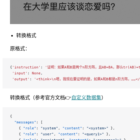
转换格式
原格式：
{
'instruction'
: 
'证明：如果A和B是两个n阶方阵，且AB=BA，那么tr(AB)=t
 'input'
: 
None
,
 'output'
: 
'<think>\n嗯，我现在要证明的是，如果A和B都是n阶方阵，……</t
转换格式（参考官方文档👉
自定义数据集
）
{
  "messages"
: [
    { 
"role"
: 
"system"
, 
"content"
: 
"<system>"
 },
    { 
"role"
: 
"user"
, 
"content"
: 
"<query1>"
 },
    { 
"role"
: 
"assistant"
, 
"content"
: 
"<response1>"
 },