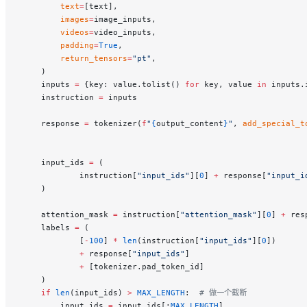
        text
=
[text],
        images
=
image_inputs,
        videos
=
video_inputs,
        padding
=
True
,
        return_tensors
=
"pt"
,
    )
    inputs 
=
 {key: value.tolist() 
for
 key, value 
in
 inputs.
    instruction 
=
 inputs
    response 
=
 tokenizer(
f
"
{
output_content
}
"
, 
add_special_t
    input_ids 
=
 (
            instruction[
"input_ids"
][
0
] 
+
 response[
"input_i
    )
    attention_mask 
=
 instruction[
"attention_mask"
][
0
] 
+
 res
    labels 
=
 (
            [
-
100
] 
*
 len
(instruction[
"input_ids"
][
0
])
            +
 response[
"input_ids"
]
            +
 [tokenizer.pad_token_id]
    )
    if
 len
(input_ids) 
>
 MAX_LENGTH
:  
# 做一个截断
        input_ids 
=
 input_ids[:
MAX_LENGTH
]