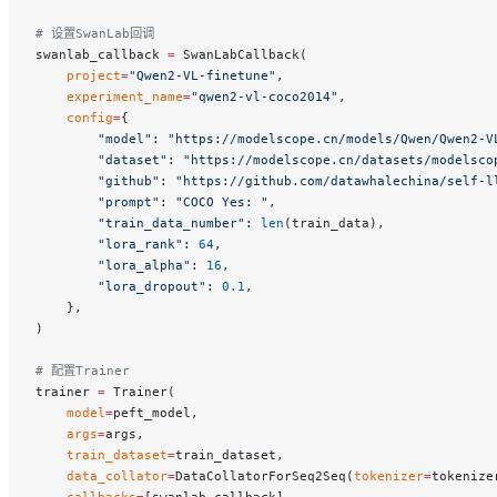
# 设置SwanLab回调
swanlab_callback 
=
 SwanLabCallback(
    project
=
"Qwen2-VL-finetune"
,
    experiment_name
=
"qwen2-vl-coco2014"
,
    config
=
{
        "model"
: 
"https://modelscope.cn/models/Qwen/Qwen2-V
        "dataset"
: 
"https://modelscope.cn/datasets/modelsco
        "github"
: 
"https://github.com/datawhalechina/self-l
        "prompt"
: 
"COCO Yes: "
,
        "train_data_number"
: 
len
(train_data),
        "lora_rank"
: 
64
,
        "lora_alpha"
: 
16
,
        "lora_dropout"
: 
0.1
,
    },
)
# 配置Trainer
trainer 
=
 Trainer(
    model
=
peft_model,
    args
=
args,
    train_dataset
=
train_dataset,
    data_collator
=
DataCollatorForSeq2Seq(
tokenizer
=
tokenize
    callbacks
=
[swanlab_callback],