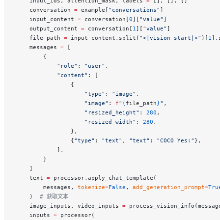
    input_ids, attention_mask, labels 
=
 [], [], []
    conversation 
=
 example[
"conversations"
]
    input_content 
=
 conversation[
0
][
"value"
]
    output_content 
=
 conversation[
1
][
"value"
]
    file_path 
=
 input_content.split(
"<|vision_start|>"
)[
1
].
    messages 
=
 [
        {
            "role"
: 
"user"
,
            "content"
: [
                {
                    "type"
: 
"image"
,
                    "image"
: 
f
"
{
file_path
}
"
,
                    "resized_height"
: 
280
,
                    "resized_width"
: 
280
,
                },
                {
"type"
: 
"text"
, 
"text"
: 
"COCO Yes:"
},
            ],
        }
    ]
    text 
=
 processor.apply_chat_template(
        messages, 
tokenize
=
False
, 
add_generation_prompt
=
Tru
    )  
# 获取文本
    image_inputs, video_inputs 
=
 process_vision_info(messag
    inputs 
=
 processor(