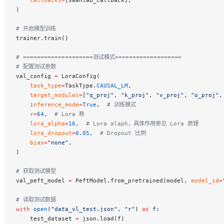
)
# 开启模型训练
trainer.train()
# ====================测试模式===================
# 配置测试参数
val_config 
=
 LoraConfig(
    task_type
=
TaskType.
CAUSAL_LM
,
    target_modules
=
[
"q_proj"
, 
"k_proj"
, 
"v_proj"
, 
"o_proj"
,
    inference_mode
=
True
,  
# 训练模式
    r
=
64
,  
# Lora 秩
    lora_alpha
=
16
,  
# Lora alaph，具体作用参见 Lora 原理
    lora_dropout
=
0.05
,  
# Dropout 比例
    bias
=
"none"
,
)
# 获取测试模型
val_peft_model 
=
 PeftModel.from_pretrained(model, 
model_id
=
# 读取测试数据
with
 open
(
"data_vl_test.json"
, 
"r"
) 
as
 f:
    test_dataset 
=
 json.load(f)