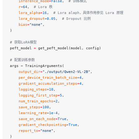
    inference_mode
=
False
,  
# 训练模式
    r
=
64
,  
# Lora 秩
    lora_alpha
=
16
,  
# Lora alaph，具体作用参见 Lora 原理
    lora_dropout
=
0.05
,  
# Dropout 比例
    bias
=
"none"
,
)
# 获取LoRA模型
peft_model 
=
 get_peft_model(model, config)
# 配置训练参数
args 
=
 TrainingArguments(
    output_dir
=
"./output/Qwen2-VL-2B"
,
    per_device_train_batch_size
=
4
,
    gradient_accumulation_steps
=
4
,
    logging_steps
=
10
,
    logging_first_step
=
5
,
    num_train_epochs
=
2
,
    save_steps
=
100
,
    learning_rate
=
1e-4
,
    save_on_each_node
=
True
,
    gradient_checkpointing
=
True
,
    report_to
=
"none"
,
)