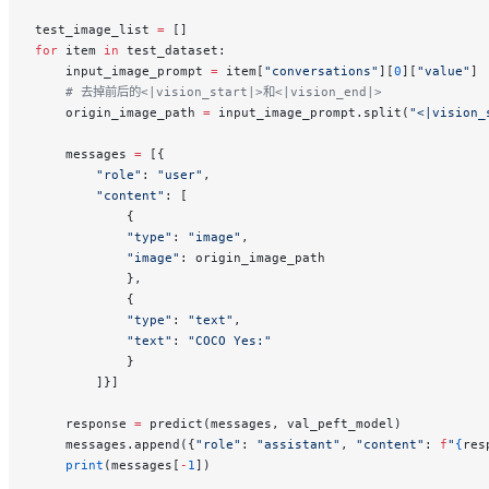
test_image_list 
=
 []
for
 item 
in
 test_dataset:
    input_image_prompt 
=
 item[
"conversations"
][
0
][
"value"
]
    # 去掉前后的<|vision_start|>和<|vision_end|>
    origin_image_path 
=
 input_image_prompt.split(
"<|vision_
    messages 
=
 [{
        "role"
: 
"user"
,
        "content"
: [
            {
            "type"
: 
"image"
,
            "image"
: origin_image_path
            },
            {
            "type"
: 
"text"
,
            "text"
: 
"COCO Yes:"
            }
        ]}]
    response 
=
 predict(messages, val_peft_model)
    messages.append({
"role"
: 
"assistant"
, 
"content"
: 
f
"
{
res
    print
(messages[
-
1
])