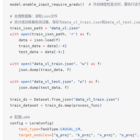
model.enable_input_require_grads()  
# 开启梯度检查点时，要执行该
# 处理数据集：读取json文件
# 拆分成训练集和测试集，保存为data_vl_train.json和data_vl_test.jso
train_json_path 
=
 "data_vl.json"
with
 open
(train_json_path, 
'r'
) 
as
 f:
    data 
=
 json.load(f)
    train_data 
=
 data[:
-
4
]
    test_data 
=
 data[
-
4
:]
with
 open
(
"data_vl_train.json"
, 
"w"
) 
as
 f:
    json.dump(train_data, f)
with
 open
(
"data_vl_test.json"
, 
"w"
) 
as
 f:
    json.dump(test_data, f)
train_ds 
=
 Dataset.from_json(
"data_vl_train.json"
)
train_dataset 
=
 train_ds.map(process_func)
# 配置LoRA
config 
=
 LoraConfig(
    task_type
=
TaskType.
CAUSAL_LM
,
    target_modules
=
[
"q_proj"
, 
"k_proj"
, 
"v_proj"
, 
"o_proj"
,