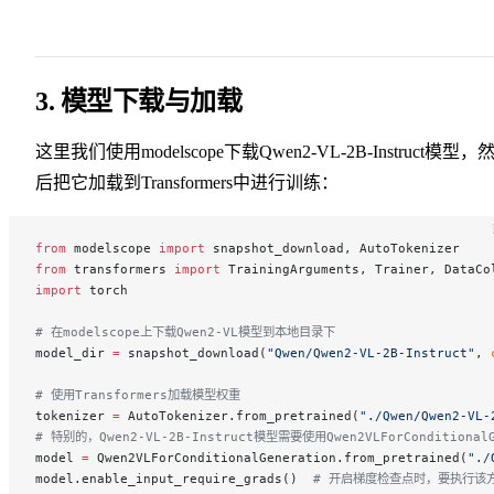
3. 模型下载与加载
这里我们使用modelscope下载Qwen2-VL-2B-Instruct模型，
后把它加载到Transformers中进行训练：
from
 modelscope 
import
 snapshot_download, AutoTokenizer
from
 transformers 
import
 TrainingArguments, Trainer, DataCo
import
 torch
# 在modelscope上下载Qwen2-VL模型到本地目录下
model_dir 
=
 snapshot_download(
"Qwen/Qwen2-VL-2B-Instruct"
, 
# 使用Transformers加载模型权重
tokenizer 
=
 AutoTokenizer.from_pretrained(
"./Qwen/Qwen2-VL-
# 特别的，Qwen2-VL-2B-Instruct模型需要使用Qwen2VLForConditional
model 
=
 Qwen2VLForConditionalGeneration.from_pretrained(
"./
model.enable_input_require_grads()  
# 开启梯度检查点时，要执行该