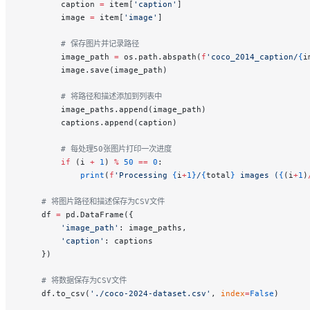
        caption 
=
 item[
'caption'
]
        image 
=
 item[
'image'
]
        # 保存图片并记录路径
        image_path 
=
 os.path.abspath(
f
'coco_2014_caption/
{
i
        image.save(image_path)
        # 将路径和描述添加到列表中
        image_paths.append(image_path)
        captions.append(caption)
        # 每处理50张图片打印一次进度
        if
 (i 
+
 1
) 
%
 50
 ==
 0
:
            print
(
f
'Processing 
{
i
+
1}
/
{
total
}
 images (
{
(i
+
1
)
    # 将图片路径和描述保存为CSV文件
    df 
=
 pd.DataFrame({
        'image_path'
: image_paths,
        'caption'
: captions
    })
    # 将数据保存为CSV文件
    df.to_csv(
'./coco-2024-dataset.csv'
, 
index
=
False
)