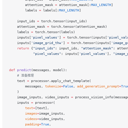
        attention_mask 
=
 attention_mask[:
MAX_LENGTH
]
        labels 
=
 labels[:
MAX_LENGTH
]
    input_ids 
=
 torch.tensor(input_ids)
    attention_mask 
=
 torch.tensor(attention_mask)
    labels 
=
 torch.tensor(labels)
    inputs[
'pixel_values'
] 
=
 torch.tensor(inputs[
'pixel_val
    inputs[
'image_grid_thw'
] 
=
 torch.tensor(inputs[
'image_g
    return
 {
"input_ids"
: input_ids, 
"attention_mask"
: atten
            "pixel_values"
: inputs[
'pixel_values'
], 
"image_
def
 predict
(messages, model):
    # 准备推理
    text 
=
 processor.apply_chat_template(
        messages, 
tokenize
=
False
, 
add_generation_prompt
=
Tru
    )
    image_inputs, video_inputs 
=
 process_vision_info(messag
    inputs 
=
 processor(
        text
=
[text],
        images
=
image_inputs,
        videos
=
video_inputs,
        padding
=
True
,