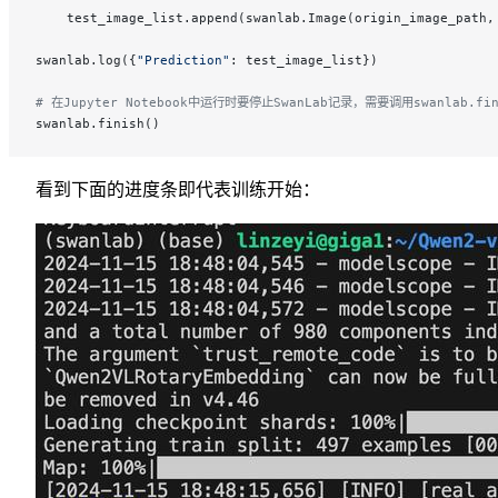
    test_image_list.append(swanlab.Image(origin_image_path,
swanlab.log({
"Prediction"
: test_image_list})
# 在Jupyter Notebook中运行时要停止SwanLab记录，需要调用swanlab.fin
swanlab.finish()
看到下面的进度条即代表训练开始：