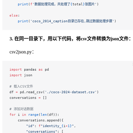
    print
(
f
'数据处理完成，共处理了
{
total
}
张图片'
)
else
:
    print
(
'coco_2014_caption目录已存在,跳过数据处理步骤'
)
3. 在同一目录下，用以下代码，将csv文件转换为json文件
csv2json.py：
import
 pandas 
as
 pd
import
 json
# 载入CSV文件
df 
=
 pd.read_csv(
'./coco-2024-dataset.csv'
)
conversations 
=
 []
# 添加对话数据
for
 i 
in
 range
(
len
(df)):
    conversations.append({
        "id"
: 
f
"identity_
{
i
+
1}
"
,
        "conversations"
: [