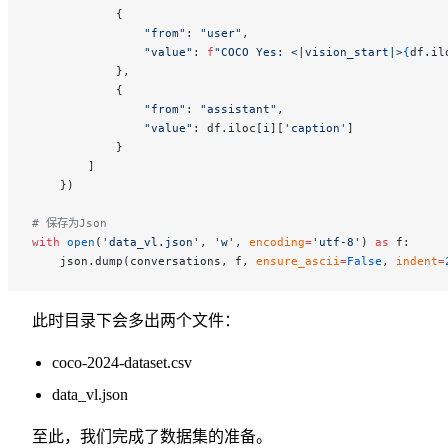
            {
                "from"
: 
"user"
,
                "value"
: 
f
"COCO Yes: <|vision_start|>
{
df.il
            },
            {
                "from"
: 
"assistant"
,
                "value"
: df.iloc[i][
'caption'
]
            }
        ]
    })
# 保存为Json
with
 open
(
'data_vl.json'
, 
'w'
, 
encoding
=
'utf-8'
) 
as
 f:
    json.dump(conversations, f, 
ensure_ascii
=
False
, 
indent
=
此时目录下会多出两个文件：
coco-2024-dataset.csv
data_vl.json
至此，我们完成了数据集的准备。