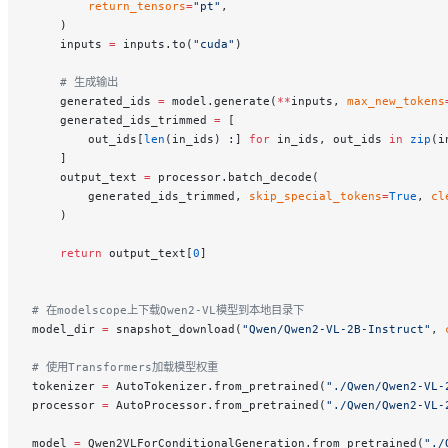
        return_tensors
=
"pt"
,
    )
    inputs 
=
 inputs.to(
"cuda"
)
    # 生成输出
    generated_ids 
=
 model.generate(
**
inputs, 
max_new_tokens
    generated_ids_trimmed 
=
 [
        out_ids[
len
(in_ids) :] 
for
 in_ids, out_ids 
in
 zip
(i
    ]
    output_text 
=
 processor.batch_decode(
        generated_ids_trimmed, 
skip_special_tokens
=
True
, 
cl
    )
    return
 output_text[
0
]
# 在modelscope上下载Qwen2-VL模型到本地目录下
model_dir 
=
 snapshot_download(
"Qwen/Qwen2-VL-2B-Instruct"
, 
# 使用Transformers加载模型权重
tokenizer 
=
 AutoTokenizer.from_pretrained(
"./Qwen/Qwen2-VL-
processor 
=
 AutoProcessor.from_pretrained(
"./Qwen/Qwen2-VL-
model 
=
 Qwen2VLForConditionalGeneration.from_pretrained(
"./