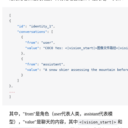
[
{
    "id"
: 
"identity_1"
,
    "conversations"
: [
      {
        "from"
: 
"user"
,
        "value"
: 
"COCO Yes: <|vision_start|>图像文件路径<|visi
      },
      {
        "from"
: 
"assistant"
,
        "value"
: 
"A snow skier assessing the mountain befor
      }
    ]
},
...
]
其中，"from"是角色（user代表人类，assistant代表模
型），"value"是聊天的内容，其中
和
<|vision_start|>