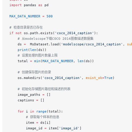
import
 pandas 
as
 pd
MAX_DATA_NUMBER
 =
 500
# 检查目录是否已存在
if
 not
 os.path.exists(
'coco_2014_caption'
):
    # 从modelscope下载COCO 2014图像描述数据集
    ds 
=
  MsDataset.load(
'modelscope/coco_2014_caption'
, 
su
    print
(
len
(ds))
    # 设置处理的图片数量上限
    total 
=
 min
(
MAX_DATA_NUMBER
, 
len
(ds))
    # 创建保存图片的目录
    os.makedirs(
'coco_2014_caption'
, 
exist_ok
=
True
)
    # 初始化存储图片路径和描述的列表
    image_paths 
=
 []
    captions 
=
 []
    for
 i 
in
 range
(total):
        # 获取每个样本的信息
        item 
=
 ds[i]
        image_id 
=
 item[
'image_id'
]