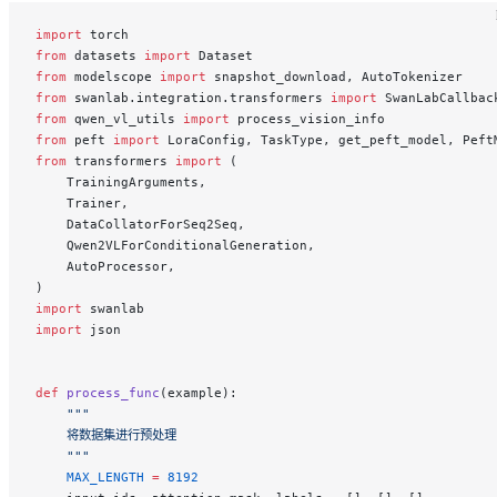
import
 torch
from
 datasets 
import
 Dataset
from
 modelscope 
import
 snapshot_download, AutoTokenizer
from
 swanlab.integration.transformers 
import
 SwanLabCallbac
from
 qwen_vl_utils 
import
 process_vision_info
from
 peft 
import
 LoraConfig, TaskType, get_peft_model, Peft
from
 transformers 
import
 (
    TrainingArguments,
    Trainer,
    DataCollatorForSeq2Seq,
    Qwen2VLForConditionalGeneration,
    AutoProcessor,
)
import
 swanlab
import
 json
def
 process_func
(example):
    """
    将数据集进行预处理
    """
    MAX_LENGTH
 =
 8192