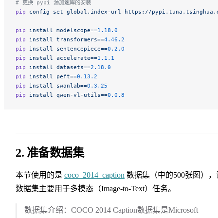
# 更换 pypi 源加速库的安装
pip
 config
 set
 global.index-url
 https://pypi.tuna.tsinghua.
pip
 install
 modelscope==
1.18.0
pip
 install
 transformers==
4.46.2
pip
 install
 sentencepiece==
0.2.0
pip
 install
 accelerate==
1.1.1
pip
 install
 datasets==
2.18.0
pip
 install
 peft==
0.13.2
pip
 install
 swanlab==
0.3.25
pip
 install
 qwen-vl-utils==
0.0.8
2. 准备数据集
本节使用的是
coco_2014_caption
数据集（中的500张图），
数据集主要用于多模态（Image-to-Text）任务。
数据集介绍：COCO 2014 Caption数据集是Microsoft