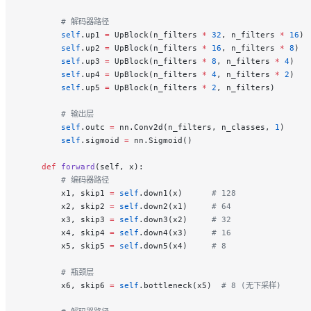
        # 解码器路径
        self
.up1 
=
 UpBlock(n_filters 
*
 32
, n_filters 
*
 16
)
        self
.up2 
=
 UpBlock(n_filters 
*
 16
, n_filters 
*
 8
)
        self
.up3 
=
 UpBlock(n_filters 
*
 8
, n_filters 
*
 4
)
        self
.up4 
=
 UpBlock(n_filters 
*
 4
, n_filters 
*
 2
)
        self
.up5 
=
 UpBlock(n_filters 
*
 2
, n_filters)
        # 输出层
        self
.outc 
=
 nn.Conv2d(n_filters, n_classes, 
1
)
        self
.sigmoid 
=
 nn.Sigmoid()
    def
 forward
(self, x):
        # 编码器路径
        x1, skip1 
=
 self
.down1(x)      
# 128
        x2, skip2 
=
 self
.down2(x1)     
# 64
        x3, skip3 
=
 self
.down3(x2)     
# 32
        x4, skip4 
=
 self
.down4(x3)     
# 16
        x5, skip5 
=
 self
.down5(x4)     
# 8
        # 瓶颈层
        x6, skip6 
=
 self
.bottleneck(x5)  
# 8 (无下采样)