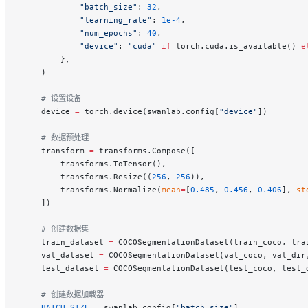
            "batch_size"
: 
32
,
            "learning_rate"
: 
1e-4
,
            "num_epochs"
: 
40
,
            "device"
: 
"cuda"
 if
 torch.cuda.is_available() 
e
        },
    )
    # 设置设备
    device 
=
 torch.device(swanlab.config[
"device"
])
    # 数据预处理
    transform 
=
 transforms.Compose([
        transforms.ToTensor(),
        transforms.Resize((
256
, 
256
)),
        transforms.Normalize(
mean
=
[
0.485
, 
0.456
, 
0.406
], 
st
    ])
    # 创建数据集
    train_dataset 
=
 COCOSegmentationDataset(train_coco, tra
    val_dataset 
=
 COCOSegmentationDataset(val_coco, val_dir
    test_dataset 
=
 COCOSegmentationDataset(test_coco, test_
    # 创建数据加载器
    BATCH_SIZE
 =
 swanlab.config[
"batch_size"
]