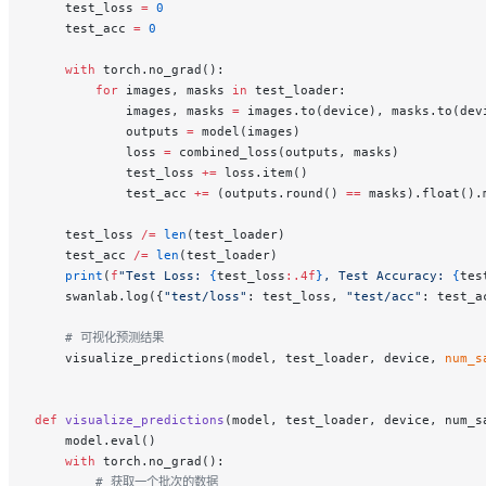
    test_loss 
=
 0
    test_acc 
=
 0
    with
 torch.no_grad():
        for
 images, masks 
in
 test_loader:
            images, masks 
=
 images.to(device), masks.to(dev
            outputs 
=
 model(images)
            loss 
=
 combined_loss(outputs, masks)
            test_loss 
+=
 loss.item()
            test_acc 
+=
 (outputs.round() 
==
 masks).float().
    test_loss 
/=
 len
(test_loader)
    test_acc 
/=
 len
(test_loader)
    print
(
f
"Test Loss: 
{
test_loss
:.4f
}
, Test Accuracy: 
{
tes
    swanlab.log({
"test/loss"
: test_loss, 
"test/acc"
: test_a
    # 可视化预测结果
    visualize_predictions(model, test_loader, device, 
num_s
def
 visualize_predictions
(model, test_loader, device, num_s
    model.eval()
    with
 torch.no_grad():
        # 获取一个批次的数据