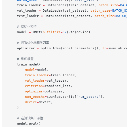
    train_loader 
=
 DataLoader(train_dataset, 
batch_size
=
BAT
    val_loader 
=
 DataLoader(val_dataset, 
batch_size
=
BATCH_S
    test_loader 
=
 DataLoader(test_dataset, 
batch_size
=
BATCH
    # 初始化模型
    model 
=
 UNet(
n_filters
=
32
).to(device)
    # 设置优化器和学习率
    optimizer 
=
 optim.Adam(model.parameters(), 
lr
=
swanlab.c
    # 训练模型
    train_model(
        model
=
model,
        train_loader
=
train_loader,
        val_loader
=
val_loader,
        criterion
=
combined_loss,
        optimizer
=
optimizer,
        num_epochs
=
swanlab.config[
"num_epochs"
],
        device
=
device,
    )
    # 在测试集上评估
    model.eval()