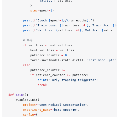
                "val/acc"
: val_acc,
            },
            step
=
epoch
+
1
)
        print
(
f
'Epoch 
{
epoch
+
1}
/
{
num_epochs
}
:'
)
        print
(
f
'Train Loss: 
{
train_loss
:.4f
}
, Train Acc: 
{
t
        print
(
f
'Val Loss: 
{
val_loss
:.4f
}
, Val Acc: 
{
val_acc
        # 早停
        if
 val_loss 
<
 best_val_loss:
            best_val_loss 
=
 val_loss
            patience_counter 
=
 0
            torch.save(model.state_dict(), 
'best_model.pth'
        else
:
            patience_counter 
+=
 1
            if
 patience_counter 
>=
 patience:
                print
(
"Early stopping triggered"
)
                break
def
 main
():
    swanlab.init(
        project
=
"Unet-Medical-Segmentation"
,
        experiment_name
=
"bs32-epoch40"
,
        config
=
{