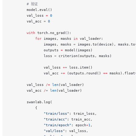
        # 验证
        model.eval()
        val_loss 
=
 0
        val_acc 
=
 0
        with
 torch.no_grad():
            for
 images, masks 
in
 val_loader:
                images, masks 
=
 images.to(device), masks.to
                outputs 
=
 model(images)
                loss 
=
 criterion(outputs, masks)
                val_loss 
+=
 loss.item()
                val_acc 
+=
 (outputs.round() 
==
 masks).float
        val_loss 
/=
 len
(val_loader)
        val_acc 
/=
 len
(val_loader)
        swanlab.log(
            {
                "train/loss"
: train_loss,
                "train/acc"
: train_acc,
                "train/epoch"
: epoch
+
1
,
                "val/loss"
: val_loss,