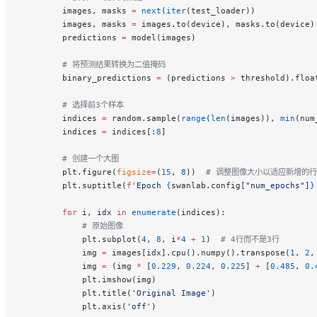
        images, masks 
=
 next
(
iter
(test_loader))
        images, masks 
=
 images.to(device), masks.to(device)
        predictions 
=
 model(images)
        # 将预测结果转换为二值掩码
        binary_predictions 
=
 (predictions 
>
 threshold).floa
        # 选择前3个样本
        indices 
=
 random.sample(
range
(
len
(images)), 
min
(num
        indices 
=
 indices[:
8
]
        # 创建一个大图
        plt.figure(
figsize
=
(
15
, 
8
))  
# 调整图像大小以适应新增的行
        plt.suptitle(
f
'Epoch 
{
swanlab.config[
"num_epochs"
]
}
        for
 i, idx 
in
 enumerate
(indices):
            # 原始图像
            plt.subplot(
4
, 
8
, i
*
4
 +
 1
)  
# 4行而不是3行
            img 
=
 images[idx].cpu().numpy().transpose(
1
, 
2
,
            img 
=
 (img 
*
 [
0.229
, 
0.224
, 
0.225
] 
+
 [
0.485
, 
0.
            plt.imshow(img)
            plt.title(
'Original Image'
)
            plt.axis(
'off'
)