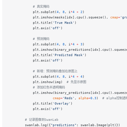
            # 真实掩码
            plt.subplot(
4
, 
8
, i
*
4
 +
 2
)
            plt.imshow(masks[idx].cpu().squeeze(), 
cmap
=
'gr
            plt.title(
'True Mask'
)
            plt.axis(
'off'
)
            # 预测掩码
            plt.subplot(
4
, 
8
, i
*
4
 +
 3
)
            plt.imshow(binary_predictions[idx].cpu().squeez
            plt.title(
'Predicted Mask'
)
            plt.axis(
'off'
)
            # 新增：预测掩码叠加在原图上
            plt.subplot(
4
, 
8
, i
*
4
 +
 4
)
            plt.imshow(img)  
# 先显示原图
            # 添加红色半透明掩码
            plt.imshow(binary_predictions[idx].cpu().squeez
                      cmap
=
'Reds'
, 
alpha
=
0.3
)  
# alpha控制透
            plt.title(
'Overlay'
)
            plt.axis(
'off'
)
        # 记录图像到SwanLab
        swanlab.log({
"predictions"
: swanlab.Image(plt)})