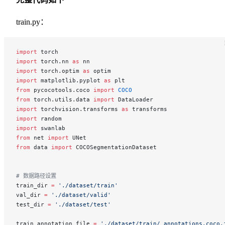
train.py：
import
 torch
import
 torch.nn 
as
 nn
import
 torch.optim 
as
 optim
import
 matplotlib.pyplot 
as
 plt
from
 pycocotools.coco 
import
 COCO
from
 torch.utils.data 
import
 DataLoader
import
 torchvision.transforms 
as
 transforms
import
 random
import
 swanlab
from
 net 
import
 UNet
from
 data 
import
 COCOSegmentationDataset
# 数据路径设置
train_dir 
=
 './dataset/train'
val_dir 
=
 './dataset/valid'
test_dir 
=
 './dataset/test'
train_annotation_file 
=
 './dataset/train/_annotations.coco.