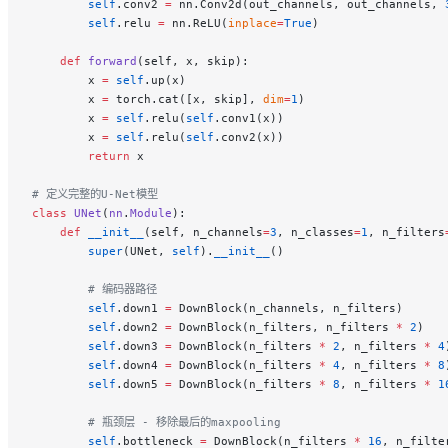
        self
.conv2 
=
 nn.Conv2d(out_channels, out_channels, 
        self
.relu 
=
 nn.ReLU(
inplace
=
True
)
    def
 forward
(self, x, skip):
        x 
=
 self
.up(x)
        x 
=
 torch.cat([x, skip], 
dim
=
1
)
        x 
=
 self
.relu(
self
.conv1(x))
        x 
=
 self
.relu(
self
.conv2(x))
        return
 x
# 定义完整的U-Net模型
class
 UNet
(
nn
.
Module
):
    def
 __init__
(self, n_channels
=
3
, n_classes
=
1
, n_filters
        super
(UNet, 
self
).
__init__
()
        # 编码器路径
        self
.down1 
=
 DownBlock(n_channels, n_filters)
        self
.down2 
=
 DownBlock(n_filters, n_filters 
*
 2
)
        self
.down3 
=
 DownBlock(n_filters 
*
 2
, n_filters 
*
 4
        self
.down4 
=
 DownBlock(n_filters 
*
 4
, n_filters 
*
 8
        self
.down5 
=
 DownBlock(n_filters 
*
 8
, n_filters 
*
 1
        # 瓶颈层 - 移除最后的maxpooling
        self
.bottleneck 
=
 DownBlock(n_filters 
*
 16
, n_filte