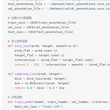
test_annotation_file 
=
 './dataset/test/_annotations.coco.js
val_annotation_file 
=
 './dataset/valid/_annotations.coco.js
# 加载COCO数据集
train_coco 
=
 COCO(train_annotation_file)
val_coco 
=
 COCO(val_annotation_file)
test_coco 
=
 COCO(test_annotation_file)
# 定义损失函数
def
 dice_loss
(pred, target, smooth
=
1e-6
):
    pred_flat 
=
 pred.view(
-
1
)
    target_flat 
=
 target.view(
-
1
)
    intersection 
=
 (pred_flat 
*
 target_flat).sum()
    return
 1
 -
 ((
2
. 
*
 intersection 
+
 smooth) 
/
 (pred_flat.s
def
 combined_loss
(pred, target):
    dice 
=
 dice_loss(pred, target)
    bce 
=
 nn.BCELoss()(pred, target)
    return
 0.6
 *
 dice 
+
 0.4
 *
 bce
# 训练函数
def
 train_model
(model, train_loader, val_loader, criterion,
    best_val_loss 
=
 float
(
'inf'
)