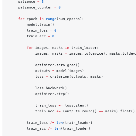
    patience 
=
 8
    patience_counter 
=
 0
    for
 epoch 
in
 range
(num_epochs):
        model.train()
        train_loss 
=
 0
        train_acc 
=
 0
        for
 images, masks 
in
 train_loader:
            images, masks 
=
 images.to(device), masks.to(dev
            optimizer.zero_grad()
            outputs 
=
 model(images)
            loss 
=
 criterion(outputs, masks)
            loss.backward()
            optimizer.step()
            train_loss 
+=
 loss.item()
            train_acc 
+=
 (outputs.round() 
==
 masks).float()
        train_loss 
/=
 len
(train_loader)
        train_acc 
/=
 len
(train_loader)