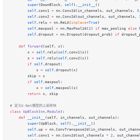
        super
(DownBlock, 
self
).
__init__
()
        self
.conv1 
=
 nn.Conv2d(in_channels, out_channels, 
3
        self
.conv2 
=
 nn.Conv2d(out_channels, out_channels, 
        self
.relu 
=
 nn.ReLU(
inplace
=
True
)
        self
.maxpool 
=
 nn.MaxPool2d(
2
) 
if
 max_pooling 
else
 
        self
.dropout 
=
 nn.Dropout(dropout_prob) 
if
 dropout_
    def
 forward
(self, x):
        x 
=
 self
.relu(
self
.conv1(x))
        x 
=
 self
.relu(
self
.conv2(x))
        if
 self
.dropout:
            x 
=
 self
.dropout(x)
        skip 
=
 x
        if
 self
.maxpool:
            x 
=
 self
.maxpool(x)
        return
 x, skip
# 定义U-Net模型的上采样块
class
 UpBlock
(
nn
.
Module
):
    def
 __init__
(self, in_channels, out_channels):
        super
(UpBlock, 
self
).
__init__
()
        self
.up 
=
 nn.ConvTranspose2d(in_channels, out_chann
        self
.conv1 
=
 nn.Conv2d(out_channels 
*
 2
, out_channe