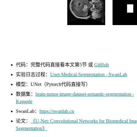
代码：完整代码直接看本文第5节 或
GitHub
实验日志过程：
Unet-Medical-Segmentation - SwanLab
模型：UNet（Pytorch代码直接写）
数据集：
brain-tumor-image-dataset-semantic-segmentation -
Kagggle
SwanLab：
https://swanlab.cn
论文：
《U-Net: Convolutional Networks for Biomedical Ima
Segmentation》