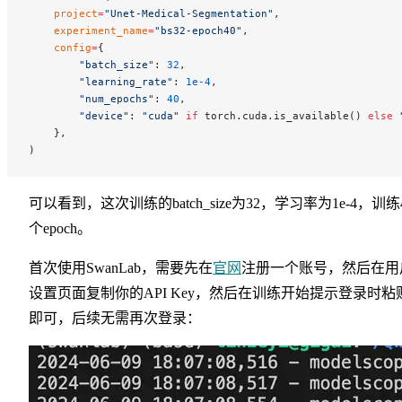
    project
=
"Unet-Medical-Segmentation"
,
    experiment_name
=
"bs32-epoch40"
,
    config
=
{
        "batch_size"
: 
32
,
        "learning_rate"
: 
1e-4
,
        "num_epochs"
: 
40
,
        "device"
: 
"cuda"
 if
 torch.cuda.is_available() 
else
 
    },
)
可以看到，这次训练的batch_size为32，学习率为1e-4，训练
个epoch。
首次使用SwanLab，需要先在
官网
注册一个账号，然后在用
设置页面复制你的API Key，然后在训练开始提示登录时粘
即可，后续无需再次登录：