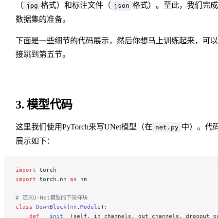
（
格式）和标注文件（
格式）。至此，我们完成
jpg
json
数据集的准备。
下面是一些细节的代码展示，然后你想马上训练起来，可以
接跳到第五节。
3. 模型代码
这里我们使用PyTorch来写UNet模型（在
中）。代
net.py
展示如下：
import
 torch
import
 torch.nn 
as
 nn
# 定义U-Net模型的下采样块
class
 DownBlock
(
nn
.
Module
):
    def
 __init__
(self, in_channels, out_channels, dropout_p