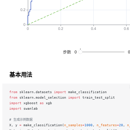
基本用法
from
 sklearn.datasets 
import
 make_classification
from
 sklearn.model_selection 
import
 train_test_split
import
 xgboost 
as
 xgb
import
 swanlab
# 生成示例数据
X, y 
=
 make_classification(
n_samples
=
1000
, 
n_features
=
20
, 
n