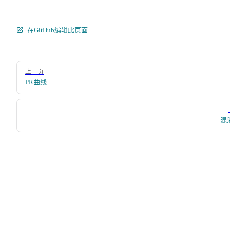
在GitHub编辑此页面
Pager
上一页
PR曲线
混