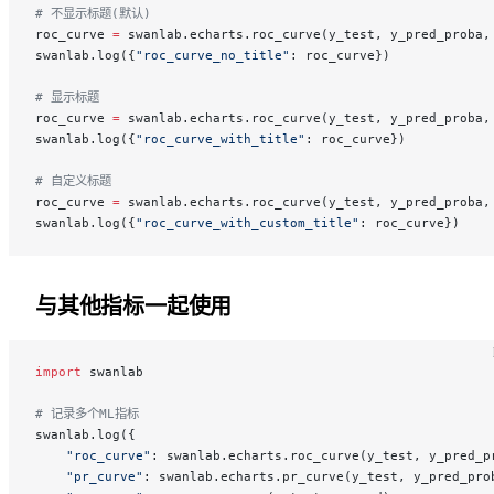
# 不显示标题(默认)
roc_curve 
=
 swanlab.echarts.roc_curve(y_test, y_pred_proba,
swanlab.log({
"roc_curve_no_title"
: roc_curve})
# 显示标题
roc_curve 
=
 swanlab.echarts.roc_curve(y_test, y_pred_proba,
swanlab.log({
"roc_curve_with_title"
: roc_curve})
# 自定义标题
roc_curve 
=
 swanlab.echarts.roc_curve(y_test, y_pred_proba,
swanlab.log({
"roc_curve_with_custom_title"
: roc_curve})
与其他指标一起使用
import
 swanlab
# 记录多个ML指标
swanlab.log({
    "roc_curve"
: swanlab.echarts.roc_curve(y_test, y_pred_p
    "pr_curve"
: swanlab.echarts.pr_curve(y_test, y_pred_pro