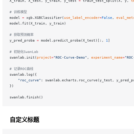
X_train, X_test, y_train, y_test 
=
 train_test_split(X, y, 
t
# 训练模型
model 
=
 xgb.XGBClassifier(
use_label_encoder
=
False
, 
eval_met
model.fit(X_train, y_train)
# 获取预测概率
y_pred_proba 
=
 model.predict_proba(X_test)[:, 
1
]
# 初始化SwanLab
swanlab.init(
project
=
"ROC-Curve-Demo"
, 
experiment_name
=
"ROC
# 记录ROC曲线
swanlab.log({
    "roc_curve"
: swanlab.echarts.roc_curve(y_test, y_pred_p
})
swanlab.finish()
自定义标题