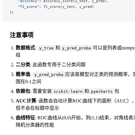
    "accuracy"
: accuracy_score(y_test, y_pred),
    "f1_score"
: f1_score(y_test, y_pred)
})
注意事项
数据格式
:
和
可以是列表或nump
y_true
y_pred_proba
组
二分类
: 此函数专用于二分类问题
概率值
:
应该是模型对正类的预测概率，
y_pred_proba
围在0-1之间
依赖包
: 需要安装
和
包
scikit-learn
pyecharts
AUC计算
: 函数会自动计算ROC曲线下的面积（AUC）
但不会在标题中显示
曲线特征
: ROC曲线从(0,0)开始，到(1,1)结束，对角线表
随机分类器的性能