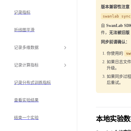
版本兼容性注意
记录指标
swanlab sync
自
SwanLab S
折线图平滑
件，
无法被旧版
同步前请确认：
记录多维数据
你使用的
sw
如果日志文
记录计算指标
升级。
如果同步过程
记录分布式训练指标
后重试。
查看实验结果
本地实验数
结束一个实验