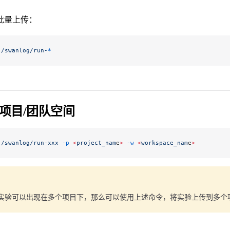
批量上传：
./swanlog/run-
*
项目/团队空间
./swanlog/run-xxx
 -p
 <
project_nam
e
>
 -w
 <
workspace_nam
e
>
实验可以出现在多个项目下，那么可以使用上述命令，将实验上传到多个