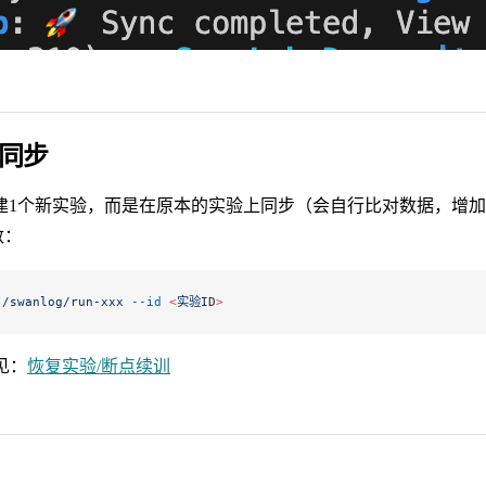
同步
建1个新实验，而是在原本的实验上同步（会自行比对数据，增
数：
./swanlog/run-xxx
 --id
 <
实验I
D
>
见：
恢复实验/断点续训