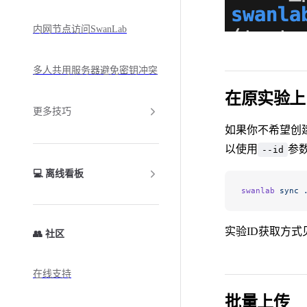
内网节点访问SwanLab
多人共用服务器避免密钥冲突
在原实验上
更多技巧
如果你不希望创
以使用
参
--id
💻 离线看板
swanlab
 sync
 
实验ID获取方式
👥 社区
在线支持
批量上传