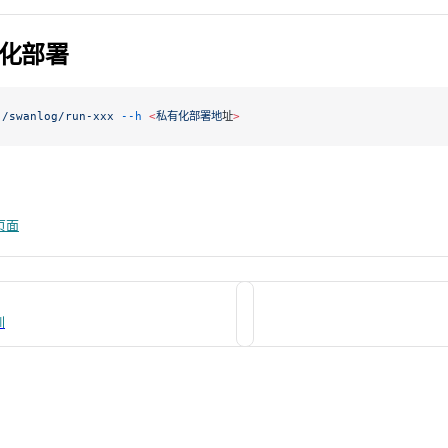
化部署
./swanlog/run-xxx
 --h
 <
私有化部署地
址
>
页面
训