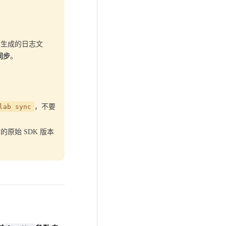
生成的日志文
同步
。
lab sync
，不要
原始 SDK 版本