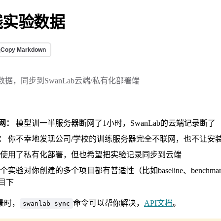
线实验数据
Copy Markdown
据，同步到SwanLab云端/私有化部署端
网：
模型训一半服务器断网了1小时，SwanLab的云端记录断了
：
你不幸地发现公司/学校的训练服务器完全不联网，也不让安装Do
使用了私有化部署，但也希望把实验记录同步到云端
个实验对你创建的多个项目都有普适性（比如baseline、benchm
目下
景时，
命令可以帮你解决，
API文档
。
swanlab sync