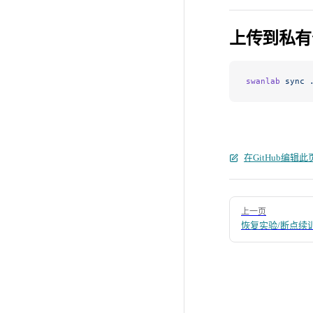
上传到私有
swanlab
 sync
 
在GitHub编辑此
Pager
上一页
恢复实验/断点续