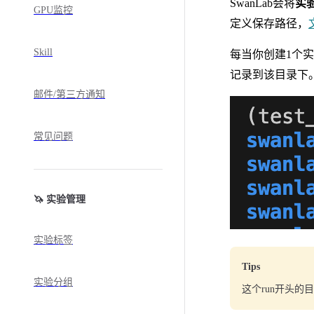
SwanLab会将
实
GPU监控
定义保存路径，
Skill
每当你创建1个实验
记录到该目录下
邮件/第三方通知
常见问题
🦄 实验管理
实验标签
Tips
实验分组
这个run开头的