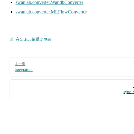
swanlab.converter.WandbConverter
swanlab.converter.MLFlowConverter
在GitHub编辑此页面
Pager
上一页
integration
sync_